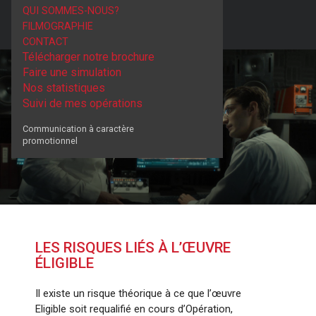
QUI SOMMES-NOUS?
FILMOGRAPHIE
CONTACT
Télécharger notre brochure
Faire une simulation
Nos statistiques
Suivi de mes opérations
Communication à caractère
promotionnel
LES RISQUES LIÉS À L’ŒUVRE
ÉLIGIBLE
Il existe un risque théorique à ce que l’œuvre
Eligible soit requalifié en cours d’Opération,