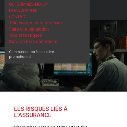
QUI SOMMES-NOUS?
FILMOGRAPHIE
CONTACT
Télécharger notre brochure
Faire une simulation
Nos statistiques
Suivi de mes opérations
Communication à caractère
promotionnel
LES RISQUES LIÉS À
L’ASSURANCE