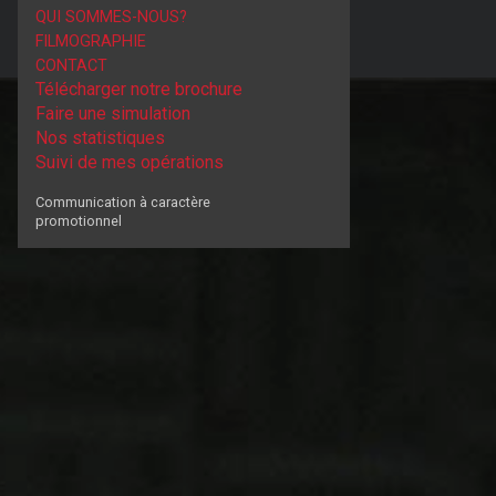
QUI SOMMES-NOUS?
FILMOGRAPHIE
CONTACT
Télécharger notre brochure
Faire une simulation
Nos statistiques
Suivi de mes opérations
Communication à caractère
promotionnel