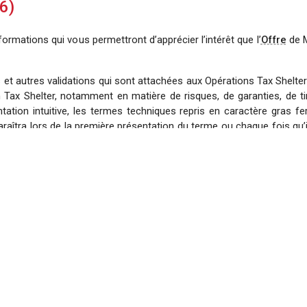
6)
ormations qui vous permettront d’apprécier l’intérêt que l’
Offre
de M
s et autres validations qui sont attachées aux Opérations Tax Shelte
 Tax Shelter, notamment en matière de risques, de garanties, de tim
tion intuitive, les termes techniques repris en caractère gras fero
araîtra lors de la première présentation du terme ou chaque fois qu’i
 sera aussi possible de retrouver l’ensemble de ces définitions dans
 permettront rapidement de pouvoir évaluer vos capacités Tax Shelte
laboré par Movie Tax Invest et que, s’il permet de réaliser une simu
base d’une analyse personnalisée définie avec vos propres conseille
ration Tax Shelter via l’onglet
 de consulter la rubrique
FACTEURS DE RISQUE
et
ASPECTS LEGAUX