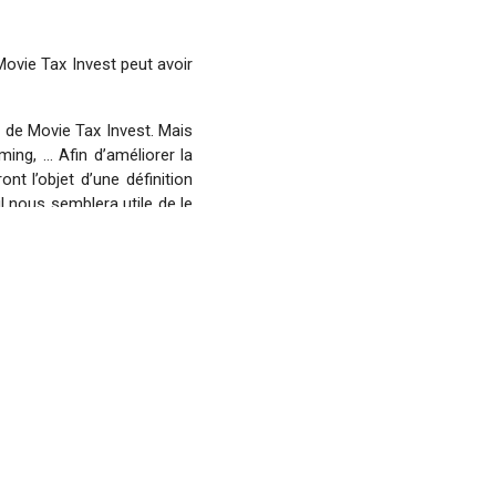
ovie Tax Invest peut avoir
r de Movie Tax Invest. Mais
ing, … Afin d’améliorer la
nt l’objet d’une définition
l nous semblera utile de le
 le menu principal.
r et le rendement que cela
lation de Placement, il est
rs comptables et fiscaux.