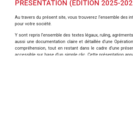
PRÉSENTATION (ÉDITION 2025-202
Au travers du présent site, vous trouverez l’ensemble des inf
pour votre société.
Y sont repris l’ensemble des textes légaux, ruling, agrément
aussi une documentation claire et détaillée d’une Opération
compréhension, tout en restant dans le cadre d’une présenta
accessible sur base d’un simple clic. Cette présentation app
rappeler. Ces termes seront toujours en majuscules et il vous
Nous avons aussi mis au point des outils de calcul qui vous
pourrait vous procurer. Il est rappelé que cet outil a été é
néanmoins fortement conseiller de définir ce Placement sur 
Il vous sera aussi loisible de souscrire directement à une Opé
Souscrire un Tax Shelter
Avant de souscrire un Tax Shelter, il est fortement conseillé