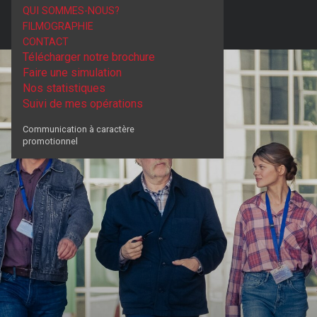
QUI SOMMES-NOUS?
FILMOGRAPHIE
CONTACT
Télécharger notre brochure
Faire une simulation
Nos statistiques
Suivi de mes opérations
Communication à caractère
promotionnel