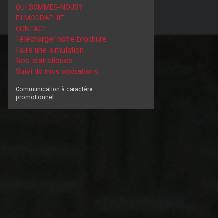
QUI SOMMES-NOUS?
FILMOGRAPHIE
CONTACT
Télécharger notre brochure
Faire une simulation
Nos statistiques
Suivi de mes opérations
Communication à caractère
promotionnel