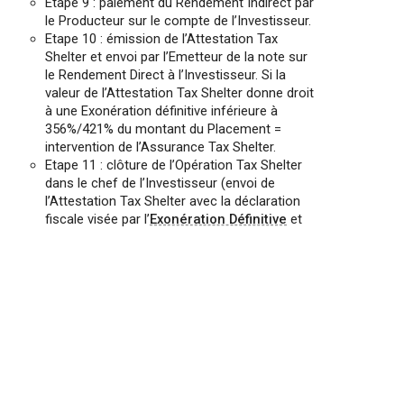
Etape 9 : paiement du Rendement Indirect par
le Producteur sur le compte de l’Investisseur.
Etape 10 : émission de l’Attestation Tax
Shelter et envoi par l’Emetteur de la note sur
le Rendement Direct à l’Investisseur. Si la
valeur de l’Attestation Tax Shelter donne droit
à une Exonération définitive inférieure à
356%/421% du montant du Placement =
intervention de l’Assurance Tax Shelter.
Etape 11 : clôture de l’Opération Tax Shelter
dans le chef de l’Investisseur (envoi de
l’Attestation Tax Shelter avec la déclaration
fiscale visée par l’
Exonération Définitive
et
passage des écritures comptables et fiscales
définitives).
Selon les cas, certaines Etapes de ce
processus peuvent se faire le même jour,
comme notamment l’Engagement,
l’Allocation et la transmission de la
Convention-Cadre ou encore l’Etape 8 et 9.
Pour plus d’informations sur les différentes
étape d’une Opération Tax Shelter, rendez-
vous au
point D11
et au
point G
du