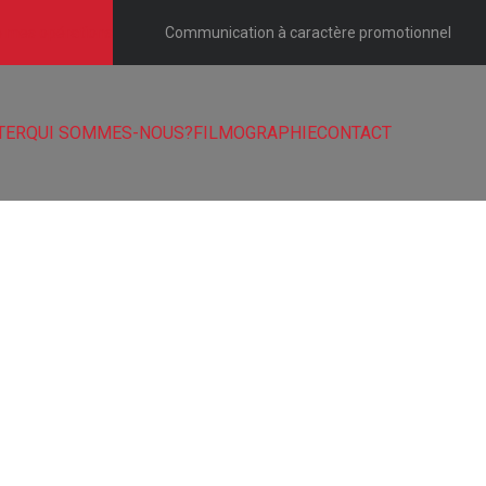
e mes opérations
Communication à caractère promotionnel
TER
QUI SOMMES-NOUS?
FILMOGRAPHIE
CONTACT